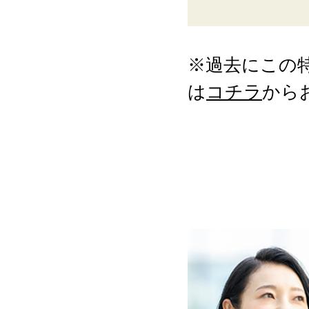
※過去にこの
は
コチラ
から