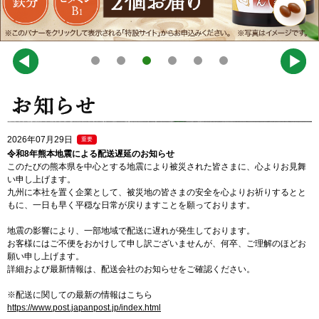
2026年07月29日
重要
令和8年熊本地震による配送遅延のお知らせ
このたびの熊本県を中心とする地震により被災された皆さまに、心よりお見舞
い申し上げます。
九州に本社を置く企業として、被災地の皆さまの安全を心よりお祈りするとと
もに、一日も早く平穏な日常が戻りますことを願っております。
地震の影響により、一部地域で配送に遅れが発生しております。
お客様にはご不便をおかけして申し訳ございませんが、何卒、ご理解のほどお
願い申し上げます。
詳細および最新情報は、配送会社のお知らせをご確認ください。
※配送に関しての最新の情報はこちら
https://www.post.japanpost.jp/index.html