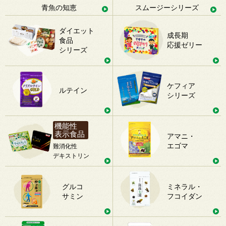
青魚の知恵
スムージーシリーズ
ダイエット
成長期
食品
応援ゼリー
シリーズ
ケフィア
ルテイン
シリーズ
機能性
表示食品
アマニ・
エゴマ
難消化性
デキストリン
グルコ
ミネラル・
サミン
フコイダン