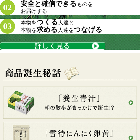
安全と確信できる
ものを
02
お届けする
つくる
本物を
人達と
03
求める
つなげる
本物を
人達を
詳しく見る