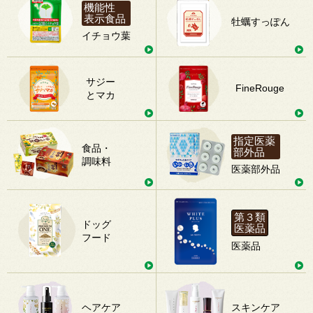
機能性
表示食品
牡蠣すっぽん
イチョウ葉
サジー
FineRouge
とマカ
指定医薬
食品・
部外品
調味料
医薬部外品
第３類
ドッグ
医薬品
フード
医薬品
ヘアケア
スキンケア