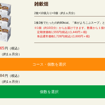
雑穀畑
2枚×10袋入り×3個（約1ヵ月分）
1食2枚でたったの約80kcal。「体がよろこぶスープ」
※1個（約10日分）からお届けできます。数量から１個
定期便価格1,555円(税込) (1,440円＋税)
単品通常価格1,728円(税込) (1,600円＋税)
665
円（税込）
個（約1ヵ月分）
コース・個数を選択
184
円（税込）
個（約1ヵ月分）
個数を選択