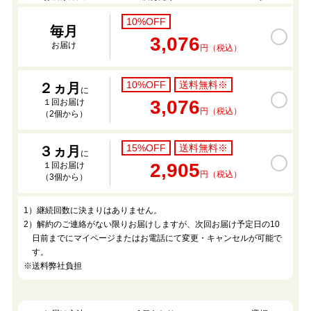
10%OFF
毎月
3,076
お届け
円（税込）
10%OFF
送料無料※
２ヵ月
に
3,076
１回お届け
円（税込）
（2個から）
15%OFF
送料無料※
３ヵ月
に
2,905
１回お届け
円（税込）
（3個から）
1）継続回数に決まりはありません。
2）解約のご連絡がない限りお届けしますが、次回お届け予定日の10
日前までにマイページまたはお電話にて変更・キャンセルが可能で
す。
※送料弊社負担