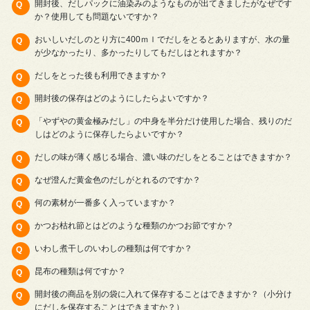
開封後、だしパックに油染みのようなものが出てきましたがなぜです
か？使用しても問題ないですか？
おいしいだしのとり方に400ｍｌでだしをとるとありますが、水の量
が少なかったり、多かったりしてもだしはとれますか？
だしをとった後も利用できますか？
開封後の保存はどのようにしたらよいですか？
「やずやの黄金極みだし」の中身を半分だけ使用した場合、残りのだ
しはどのように保存したらよいですか？
だしの味が薄く感じる場合、濃い味のだしをとることはできますか？
なぜ澄んだ黄金色のだしがとれるのですか？
何の素材が一番多く入っていますか？
かつお枯れ節とはどのような種類のかつお節ですか？
いわし煮干しのいわしの種類は何ですか？
昆布の種類は何ですか？
開封後の商品を別の袋に入れて保存することはできますか？（小分け
にだしを保存することはできますか？）