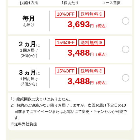
お届け方法
1個あたり
コース選択
10%OFF
送料無料※
毎月
3,693
お届け
円（税込）
15%OFF
送料無料※
２ヵ月
に
3,488
１回お届け
円（税込）
（2個から）
15%OFF
送料無料※
３ヵ月
に
3,488
１回お届け
円（税込）
（3個から）
1）継続回数に決まりはありません。
2）解約のご連絡がない限りお届けしますが、次回お届け予定日の10
日前までにマイページまたはお電話にて変更・キャンセルが可能で
す。
※送料弊社負担