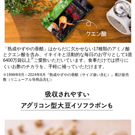
「熟成やずやの香醋」はからだに欠かせない17種類のアミノ酸
とクエン酸を含み、イキイキと活動的な毎日のお守りとして1億
※
6400万袋以上
ご愛飲いただいています。食事だけでは摂りに
くいお酢のチカラを、手軽に補っていただけます。
※1998年8月～2024年8月『熟成やずやの香醋（サイズ違い含む）』累計販売
数（リニューアル等商品含む）