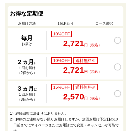
お得な定期便
お届け方法
1個あたり
コース選択
10%OFF
毎月
2,721
お届け
円（税込）
10%OFF
送料無料※
２ヵ月
に
2,721
１回お届け
円（税込）
（2個から）
15%OFF
送料無料※
３ヵ月
に
2,570
１回お届け
円（税込）
（3個から）
1）継続回数に決まりはありません。
2）解約のご連絡がない限りお届けしますが、次回お届け予定日の10
日前までにマイページまたはお電話にて変更・キャンセルが可能で