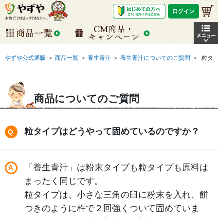
やずや公式通販
＞
商品一覧
＞
養生青汁
＞
養生青汁についてのご質問
＞
粒タ
商品についてのご質問
粒タイプはどうやって固めているのですか？
「養生青汁」は粉末タイプも粒タイプも原料は
まったく同じです。
粒タイプは、小さな三角の臼に粉末を入れ、餅
つきのように杵で２回強くついて固めていま