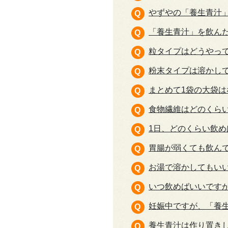
やずやの「養生青汁
「養生青汁」を飲ん
粒タイプはどうやっ
粉末タイプは溶かし
まとめて1袋の大袋は
食物繊維はどのくら
1日、どのくらい飲
胃腸が弱くても飲ん
お湯で溶かしてもい
いつ飲めばいいです
妊娠中ですが、「養
養生青汁は作り置き