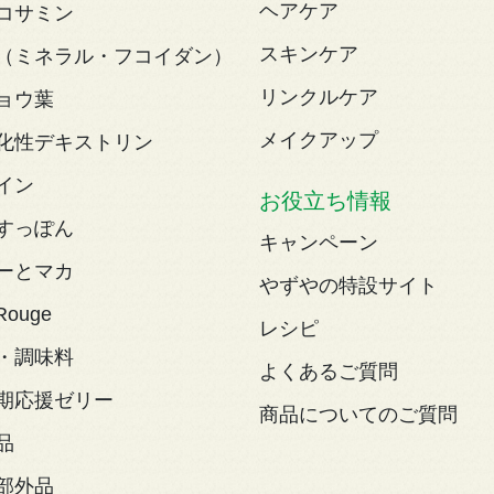
ヘアケア
コサミン
スキンケア
（ミネラル・フコイダン）
リンクルケア
ョウ葉
メイクアップ
化性デキストリン
イン
お役立ち情報
すっぽん
キャンペーン
ーとマカ
やずやの特設サイト
Rouge
レシピ
・調味料
よくあるご質問
期応援ゼリー
商品についてのご質問
品
部外品