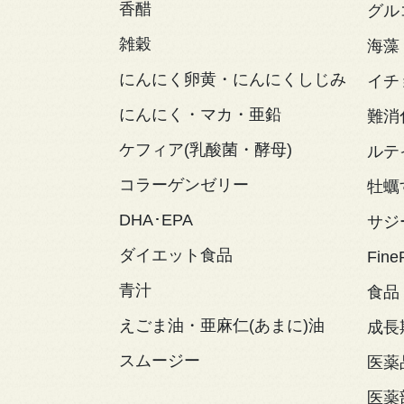
香醋
グル
雑穀
海藻
にんにく卵黄・にんにくしじみ
イチ
にんにく・マカ・亜鉛
難消
ケフィア(乳酸菌・酵母)
ルテ
コラーゲンゼリー
牡蠣
DHA･EPA
サジ
ダイエット食品
Fine
青汁
食品
えごま油・亜麻仁(あまに)油
成長
スムージー
医薬
医薬