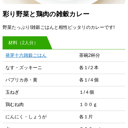
彩り野菜と鶏肉の雑穀カレー
野菜たっぷり!雑穀ごはんと相性ピッタリのカレーです!
材料（2人分）
発芽十六雑穀ごはん
茶碗2杯分
なす・ズッキーニ
各１/２本
パプリカ赤・黄
各１/４個
玉ねぎ
１/４個
鶏むね肉
１００ｇ
にんにく・しょうが
各１片