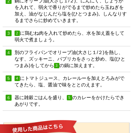
鍋にオリーブ油(大さじ１/２)、にんにく、しょうが
2
を入れて、弱火で香りがでるまで炒めたら玉ねぎを
加え、油がなじんだら塩を(ひとつまみ)。しんなりす
るまでさらに炒めていきます。
に鶏むね肉を入れて炒めたら、水を加え蓋をして
3
2
弱火で煮ましょう。
別のフライパンでオリーブ油(大さじ１/２)を熱し、
4
なす、ズッキーニ、パプリカをさっと炒め、塩(ひと
つまみ)をしてから
の鍋に加えます。
3
にトマトジュース、カレールーを加えとろみがで
5
4
てきたら、塩、醤油で味をととのえます。
器に雑穀ごはんを盛り、
のカレーをかけたらでき
6
5
あがりです。