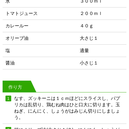
水
３００ｍｌ
トマトジュース
２００ｍｌ
カレールー
４０ｇ
オリーブ油
大さじ１
塩
適量
醤油
小さじ１
作り方
なす、ズッキーニは１ｃｍほどにスライスし、パプ
1
リカは乱切り、鶏むね肉はひと口大に切ります。玉
ねぎ、にんにく、しょうがはみじん切りにしましょ
う。