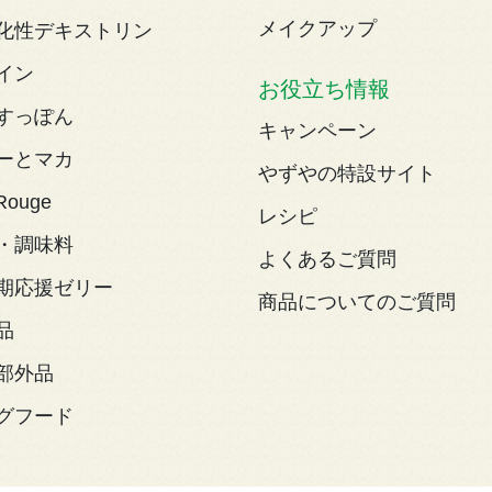
メイクアップ
化性デキストリン
イン
お役立ち情報
すっぽん
キャンペーン
ーとマカ
やずやの特設サイト
Rouge
レシピ
・調味料
よくあるご質問
期応援ゼリー
商品についてのご質問
品
部外品
グフード