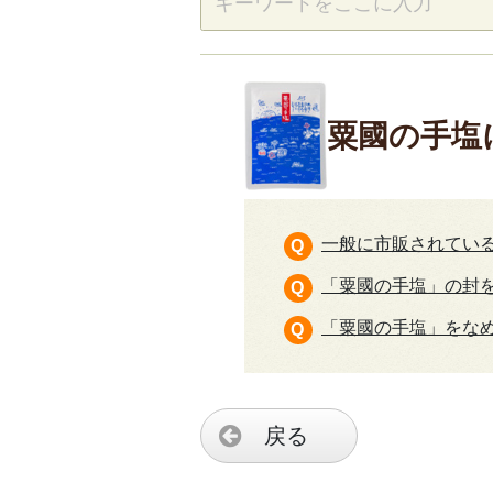
粟國の手塩
一般に市販されてい
「粟國の手塩」の封
「粟國の手塩」をな
戻る