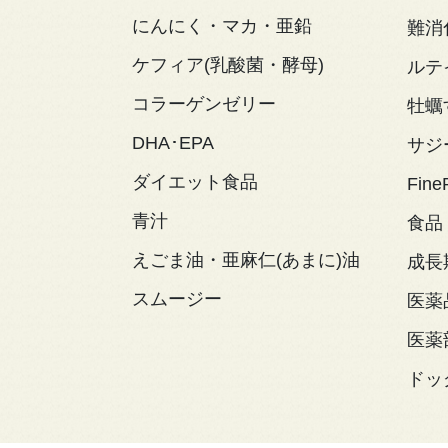
にんにく・マカ・亜鉛
難消
ケフィア(乳酸菌・酵母)
ルテ
コラーゲンゼリー
牡蠣
DHA･EPA
サジ
ダイエット食品
Fine
青汁
食品
えごま油・亜麻仁(あまに)油
成長
スムージー
医薬
医薬
ドッ