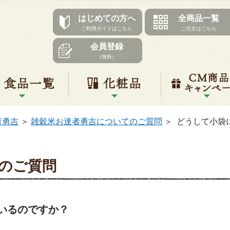
はじめての方へ
全商品一覧
ご利用ガイドはこちら
ご注文はこちら
会員登録
（無料）
リ一覧
食品一覧
化粧品
者勇吉
＞
雑穀米お達者勇吉についてのご質問
＞
どうして小袋
のご質問
いるのですか？