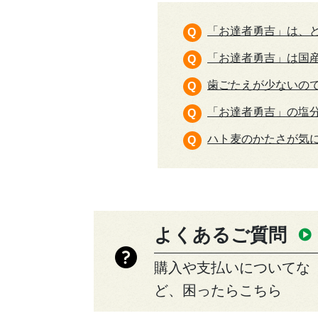
「お達者勇吉」は、
「お達者勇吉」は国
歯ごたえが少ないの
「お達者勇吉」の塩
ハト麦のかたさが気
よくあるご質問
購入や支払いについてな
ど、困ったらこちら