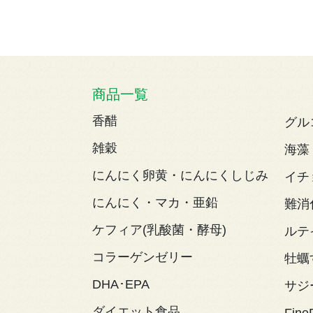
商品一覧
香醋
グル
雑穀
海藻
にんにく卵黄・にんにくしじみ
イチ
にんにく・マカ・亜鉛
難消
ケフィア(乳酸菌・酵母)
ルテ
コラーゲンゼリー
牡蠣
DHA･EPA
サジ
ダイエット食品
Fine