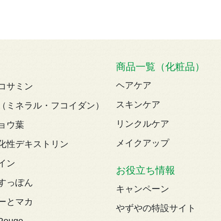
商品一覧（化粧品）
ヘアケア
コサミン
スキンケア
（ミネラル・フコイダン）
リンクルケア
ョウ葉
メイクアップ
化性デキストリン
イン
お役立ち情報
すっぽん
キャンペーン
ーとマカ
やずやの特設サイト
Rouge