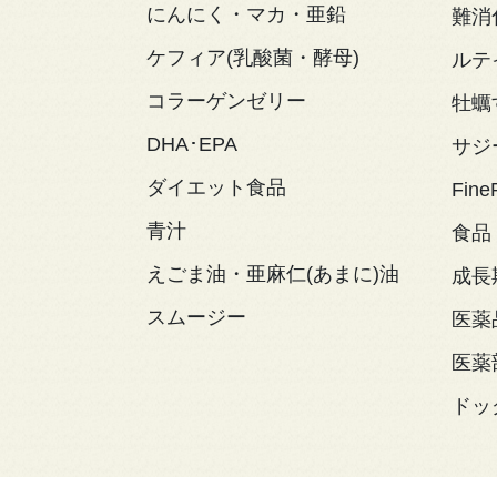
にんにく・マカ・亜鉛
難消
ケフィア(乳酸菌・酵母)
ルテ
コラーゲンゼリー
牡蠣
DHA･EPA
サジ
ダイエット食品
Fine
青汁
食品
えごま油・亜麻仁(あまに)油
成長
スムージー
医薬
医薬
ドッ