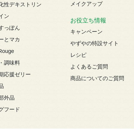
メイクアップ
化性デキストリン
イン
お役立ち情報
すっぽん
キャンペーン
ーとマカ
やずやの特設サイト
Rouge
レシピ
・調味料
よくあるご質問
期応援ゼリー
商品についてのご質問
品
部外品
グフード