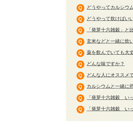
どうやってカルシウ
どうやって炊けばい
「発芽十六雑穀」と
玄米などと一緒に炊
薬を飲んでいても大
どんな味ですか？
どんな人にオススメ
カルシウムと一緒に
「発芽十六雑穀 い
「発芽十六雑穀 い