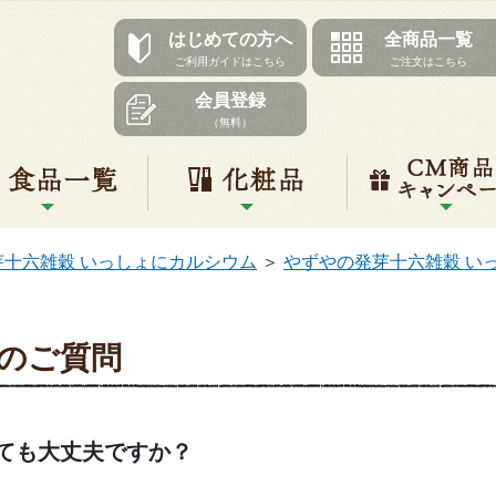
はじめての方へ
全商品一覧
ご利用ガイドはこちら
ご注文はこちら
会員登録
（無料）
リ一覧
食品一覧
化粧品
芽十六雑穀 いっしょにカルシウム
＞
やずやの発芽十六雑穀 い
のご質問
ても大丈夫ですか？