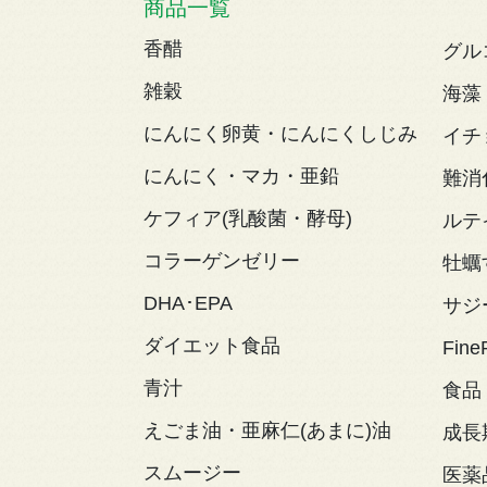
商品一覧
香醋
グル
雑穀
海藻
にんにく卵黄・にんにくしじみ
イチ
にんにく・マカ・亜鉛
難消
ケフィア(乳酸菌・酵母)
ルテ
コラーゲンゼリー
牡蠣
DHA･EPA
サジ
ダイエット食品
Fine
青汁
食品
えごま油・亜麻仁(あまに)油
成長
スムージー
医薬