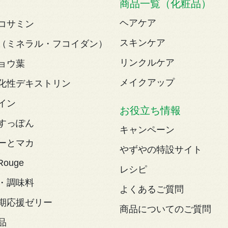
商品一覧（化粧品）
ヘアケア
コサミン
スキンケア
（ミネラル・フコイダン）
リンクルケア
ョウ葉
メイクアップ
化性デキストリン
イン
お役立ち情報
すっぽん
キャンペーン
ーとマカ
やずやの特設サイト
Rouge
レシピ
・調味料
よくあるご質問
期応援ゼリー
商品についてのご質問
品