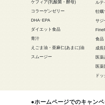
ケフィア(乳酸菌・酵母)
ルテ
コラーゲンゼリー
牡蠣
DHA･EPA
サジ
ダイエット食品
Fine
青汁
食品
えごま油・亜麻仁(あまに)油
成長
スムージー
医薬
医薬
ドッ
●ホームページでのキャンペ